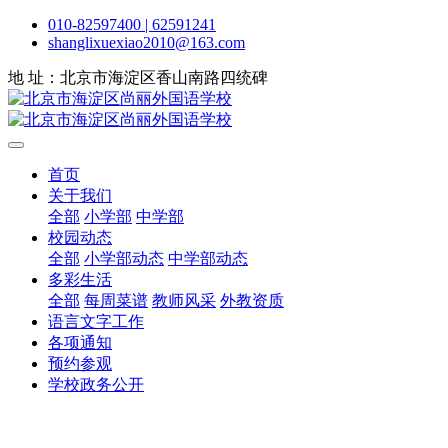
010-82597400 | 62591241
shanglixuexiao2010@163.com
地 址：北京市海淀区香山南路四统碑
首页
关于我们
全部
小学部
中学部
校园动态
全部
小学部动态
中学部动态
多彩生活
全部
每周菜谱
教师风采
外教资质
语言文字工作
各项通知
预约参观
学校政务公开