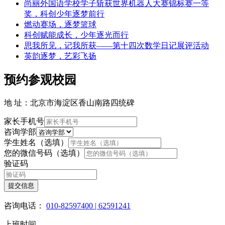
尚丽外国语学校学子斩获世界机器人大赛锦标赛一等
奖，科创少年逐梦前行
燃动赛场，逐梦篮球
科创赋能成长，少年逐光而行
思我所见，记我所获——第十四次数学日记展评活动
英韵逐梦，艺彩飞扬
预约参观校园
地 址：北京市海淀区香山南路四统碑
家长手机号
咨询学部
学生姓名（选填）
您的微信号码（选填）
验证码
提交信息
咨询电话：
010-82597400 | 62591241
上班时间