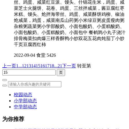
丝、鸡蛋、咸菜红豆派、馒头、什锦花生米，鸡蛋、咸
菜芝士火腿饼、花卷、鸡蛋、三丝拌咸菜，酱豆腐红枣
米糕、馒头、炝拌海带丝、鸡蛋、咸菜酥饼鸡柳、椒油
炝咸菜，鸡蛋，咸菜南瓜山药粥小米绿豆粥皮蛋瘦肉粥
杂粮粥蔬菜粥小学部酸奶、小面包酸奶、小蛋糕酸奶、
小面包酸奶、小蛋糕酸奶、小面包中 餐鹌鹑小丸子浇汁
排骨梅菜扣肉爆三样香酥鸭小炒双花五花肉炖茄丁小炒
千页豆腐西红柿
2022-09-04
食堂
5426
上一页
1...
12
13
14
15
16
17
18
...21
下一页
转至第
校园动态
小学部动态
中学部动态
为你推荐