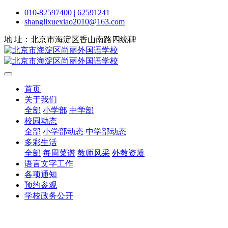
010-82597400 | 62591241
shanglixuexiao2010@163.com
地 址：北京市海淀区香山南路四统碑
首页
关于我们
全部
小学部
中学部
校园动态
全部
小学部动态
中学部动态
多彩生活
全部
每周菜谱
教师风采
外教资质
语言文字工作
各项通知
预约参观
学校政务公开