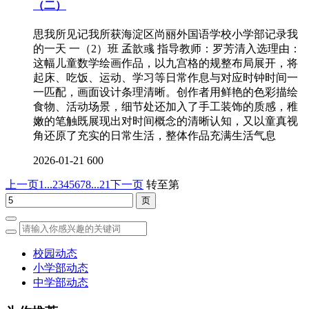
（二）
思我所见记我所获海淀区尚丽外国语学校小学部记录我
的一天 一（2）班 孟歆彧 指导教师：罗芳清入选理由：
这幅儿童数学绘画作品，以九宫格的规整布局展开，将
起床、吃饭、运动、学习等日常作息与对应时钟时间一
一匹配，画面设计条理清晰。创作者用鲜艳的色彩描绘
食物、活动场景，细节处还加入了手工装饰的质感，稚
嫩的笔触既展现出对时间概念的清晰认知，又以童真视
角还原了充实的日常生活，整体作品充满生活气息
2026-01-21
600
上一页
1...
2
3
4
5
6
7
8
...21
下一页
转至第
校园动态
小学部动态
中学部动态