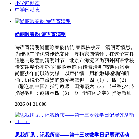
小学部动态
中学部动态
尚丽吟春韵 诗语寄清明
诗语寄清明尚丽吟春韵传统 春风拂校园，清明寄情思。
为传承中华优秀传统文化，厚植家国情怀，在这个兼具
追思与敬意的清明时节，北京市海淀区尚丽外国语学校
语文组精心举办“尚丽吟春韵 诗语寄清明”校园诗歌会，
尚丽少年们以诗为媒，以声传情，用稚嫩却铿锵的朗
诵，诉说心中滚烫的热爱与敬仰。四（1）、四（2）
《彩色的中国》指导教师：田海霞六（3）《书香少年》
指导教师：赵海林四（3）《中华诗词之美》指导教师
2026-04-21
888
思我所见，记我所获——第十三次数学日记展评活动