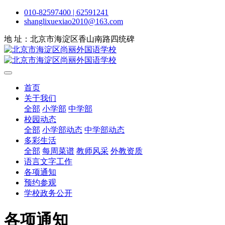
010-82597400 | 62591241
shanglixuexiao2010@163.com
地 址：北京市海淀区香山南路四统碑
首页
关于我们
全部
小学部
中学部
校园动态
全部
小学部动态
中学部动态
多彩生活
全部
每周菜谱
教师风采
外教资质
语言文字工作
各项通知
预约参观
学校政务公开
各项通知