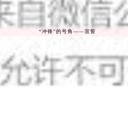
“冲锋”的号角——宣誓