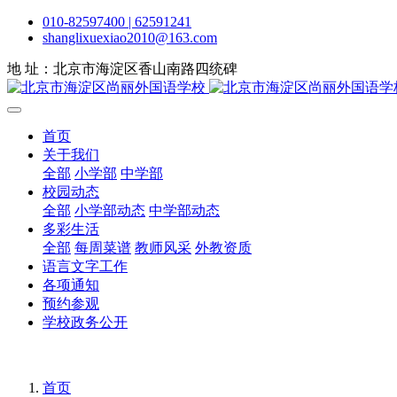
010-82597400 | 62591241
shanglixuexiao2010@163.com
地 址：北京市海淀区香山南路四统碑
首页
关于我们
全部
小学部
中学部
校园动态
全部
小学部动态
中学部动态
多彩生活
全部
每周菜谱
教师风采
外教资质
语言文字工作
各项通知
预约参观
学校政务公开
首页