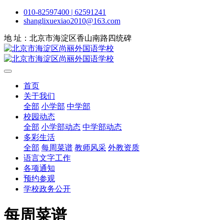
010-82597400 | 62591241
shanglixuexiao2010@163.com
地 址：北京市海淀区香山南路四统碑
首页
关于我们
全部
小学部
中学部
校园动态
全部
小学部动态
中学部动态
多彩生活
全部
每周菜谱
教师风采
外教资质
语言文字工作
各项通知
预约参观
学校政务公开
每周菜谱