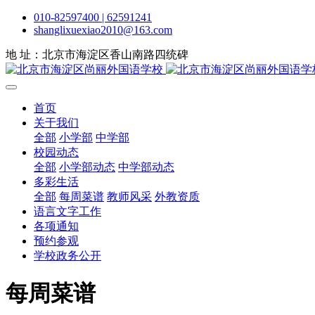
010-82597400 | 62591241
shanglixuexiao2010@163.com
地 址：北京市海淀区香山南路四统碑
首页
关于我们
全部
小学部
中学部
校园动态
全部
小学部动态
中学部动态
多彩生活
全部
每周菜谱
教师风采
外教资质
语言文字工作
各项通知
预约参观
学校政务公开
每周菜谱